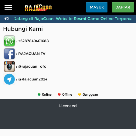
Beranda
MASUK
DAFTAR
lamat Datang di RajaCuan, Website Resmi Game Online Terpercaya 
Sports
BARU
PROMO
Hubungi Kami
Live Casino
BARU
: +6287849401688
IDNPoker
BARU
: RAJACUAN TV
Slots
PROMO
: @rajacuan_ofc
IDNLIVE
BARU
: @Rajacuan2024
Stream N Spin
Arcade
PROMO
Licensed
Table Games
Lottery
BARU
PROMO
IDNRaffle