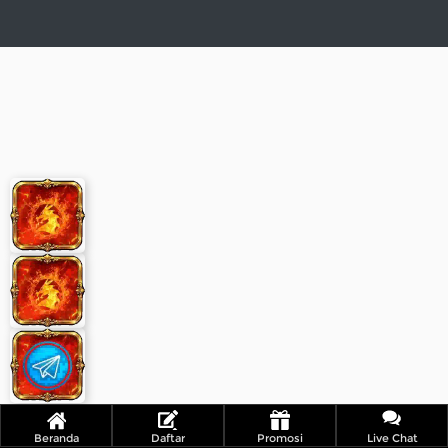
Referral
Promosi
Hubungi Kami
Live Chat
Pengaduan Customer
Pilih Bahasa:
MASUK
DAFTAR
&copy; RajaCuan - Link Alternatif RajaCuan
Resmi Pusat Game Online Terupdate. Hak Cipta
Dilindungi.
Beranda
Daftar
Promosi
Live Chat